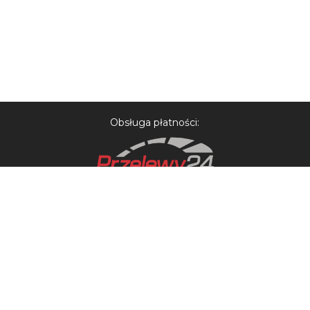
Obsługa płatności:
Oświadczenie o ochronie prywatności
Regulamin sprzedaży biletów
Procedura reklamacji
BCS SOFTWARE SA
, ExpoSupport
©